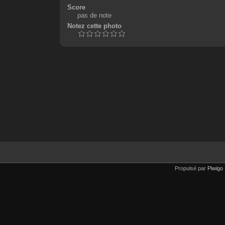
Score
pas de note
Notez cette photo
Propulsé par
Piwigo