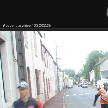
Accueil
/
archive
/
DSC01135