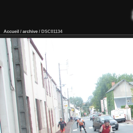
Accueil
/
archive
/
DSC01134