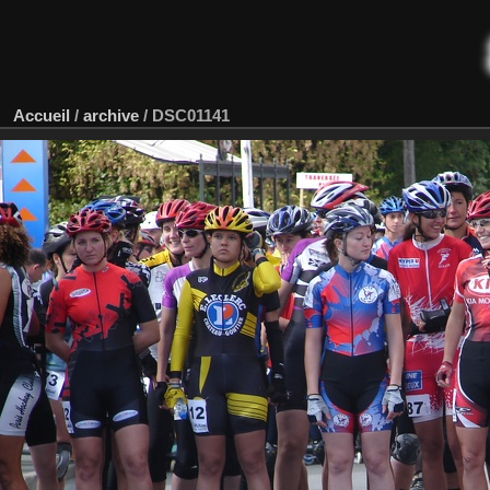
Accueil
/
archive
/
DSC01141